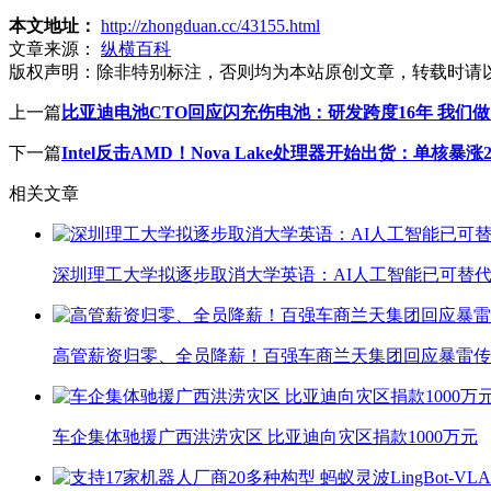
本文地址：
http://zhongduan.cc/43155.html
文章来源：
纵横百科
版权声明：
除非特别标注，否则均为本站原创文章，转载时请
上一篇
比亚迪电池CTO回应闪充伤电池：研发跨度16年 我们做
下一篇
Intel反击AMD！Nova Lake处理器开始出货：单核暴
相关文章
深圳理工大学拟逐步取消大学英语：AI人工智能已可替代
高管薪资归零、全员降薪！百强车商兰天集团回应暴雷传
车企集体驰援广西洪涝灾区 比亚迪向灾区捐款1000万元