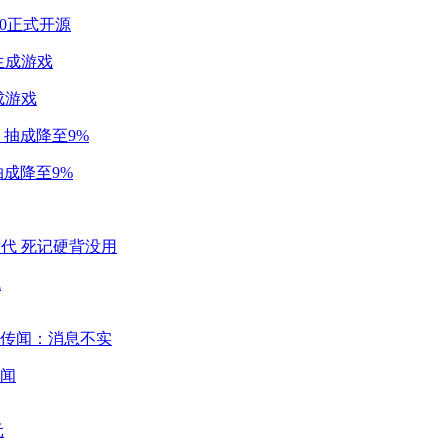
2.0正式开源
成游戏
成降至9%
代
闻