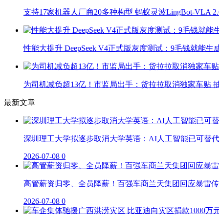
支持17家机器人厂商20多种构型 蚂蚁灵波LingBot-VLA 
性能大提升 DeepSeek V4正式版灰度测试：9毛钱就能生
为司机减负超13亿！市监局出手：货拉拉取消独家车贴 抽
最新文章
深圳理工大学拟逐步取消大学英语：AI人工智能已可替
2026-07-08
0
高管薪资归零、全员降薪！百强车商兰天集团回应暴雷传
2026-07-08
0