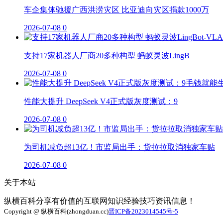
车企集体驰援广西洪涝灾区 比亚迪向灾区捐款1000万
2026-07-08
0
支持17家机器人厂商20多种构型 蚂蚁灵波LingB
2026-07-08
0
性能大提升 DeepSeek V4正式版灰度测试：9
2026-07-08
0
为司机减负超13亿！市监局出手：货拉拉取消独家车贴
2026-07-08
0
关于本站
纵横百科分享有价值的互联网知识经验技巧资讯信息！
Copyright @ 纵横百科(zhongduan.cc)
晋ICP备2023014545号-5