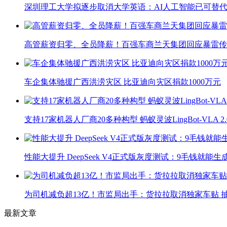
深圳理工大学拟逐步取消大学英语：AI人工智能已可替代
高管薪资归零、全员降薪！百强车商兰天集团回应暴雷传
车企集体驰援广西洪涝灾区 比亚迪向灾区捐款1000万元
支持17家机器人厂商20多种构型 蚂蚁灵波LingBot-VLA 
性能大提升 DeepSeek V4正式版灰度测试：9毛钱就能生
为司机减负超13亿！市监局出手：货拉拉取消独家车贴 抽
最新文章