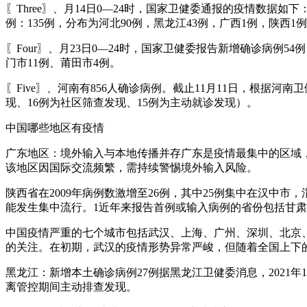
〖Three〗、月14日0—24时，国家卫健委通报的疫情数据
例：135例，分布为河北90例，黑龙江43例，广西1例，陕
〖Four〗、月23日0—24时，国家卫健委报告新增确诊病例
门市11例、莆田市4例。
〖Five〗、河南有856人确诊病例。截止11月11日，根据河
现、16例为社区筛查发现、15例为主动就诊发现）。
中国哪些地区有疫情
广东地区：境外输入与本地传播并存广东是疫情最集中的区域，2
该地区因国际交流频繁，需持续警惕境外输入风险。
陕西省在2009年病例数激增至26例，其中25例集中在汉中
能发生集中流行。1近年来报告首例或输入病例的省份包括甘
中国疫情严重的七个城市包括武汉、上海、广州、深圳、北京
的关注。在初期，武汉的疫情形势异常严峻，但随着全国上下
黑龙江：新增本土确诊病例27例据黑龙江卫健委消息，2021年
离管控期间主动排查发现。