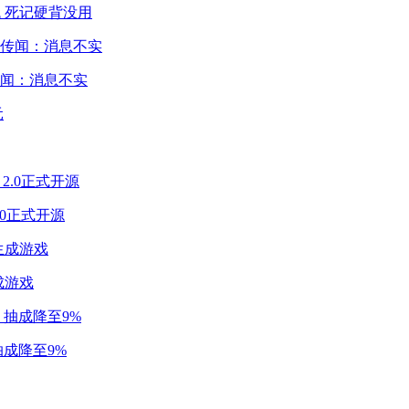
 死记硬背没用
闻：消息不实
2.0正式开源
成游戏
成降至9%