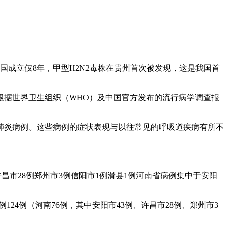
中国成立仅8年，甲型H2N2毒株在贵州首次被发现，这是我国首
源根据世界卫生组织（WHO）及中国官方发布的流行病学调查报
原因肺炎病例。这些病例的症状表现与以往常见的呼吸道疾病有所不
许昌市28例郑州市3例信阳市1例滑县1例河南省病例集中于安阳
124例（河南76例，其中安阳市43例、许昌市28例、郑州市3