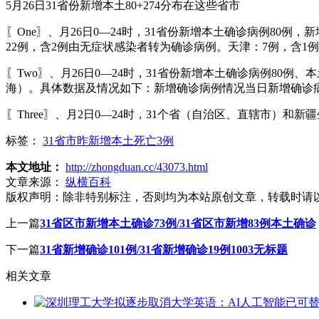
5月26日31省份新增本土80+274分布在这些省市
〖One〗、月26日0—24时，31省份新增本土确诊病例80
22例，含2例由无症状感染者转为确诊病例。天津：7例，含1
〖Two〗、月26日0—24时，31省份新增本土确诊病例80
海）。具体数据及情况如下：新增确诊病例情况当日新增确诊病例
〖Three〗、月2日0—24时，31个省（自治区、直辖市）和
标签：
31省市昨新增本土死亡3例
本文地址：
http://zhongduan.cc/43073.html
文章来源：
纵横百科
版权声明：
除非特别标注，否则均为本站原创文章，转载时请
上一篇
31省区市新增本土确诊73例/31省区市新增83例本土确诊
下一篇
31省新增确诊101例/31省新增确诊19例1003无标题
相关文章