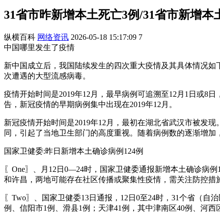
31省市昨新增本土死亡3例/31省市新增本
纵横百科
网络资讯
2026-05-18 15:17:09
7
中国哪里发生了疫情
新中国成立后，我国陆续发生的四次重大疫情及其具体情况如下：
次遭遇的大型流感病毒。
疫情开始时间是2019年12月，最早病例可追溯至12月1日
告，新冠疫情的早期病例集中出现在2019年12月。
新冠疫情开始时间是2019年12月，最初在湖北省武汉市被发
同，引起了当地卫生部门的高度重视。随着病例数的逐渐增加
国家卫健委:昨日新增本土确诊病例124例
〖One〗、月12日0—24时，国家卫健委通报新增本土确诊病
和许昌，两地可能存在社区传播或聚集性疫情，需关注防控措
〖Two〗、国家卫健委13日通报，12日0至24时，31个省（
例、信阳市1例、滑县1例；天津41例，其中津南区40例、河