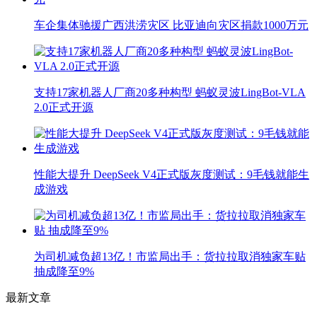
车企集体驰援广西洪涝灾区 比亚迪向灾区捐款1000万元
支持17家机器人厂商20多种构型 蚂蚁灵波LingBot-VLA
2.0正式开源
性能大提升 DeepSeek V4正式版灰度测试：9毛钱就能生
成游戏
为司机减负超13亿！市监局出手：货拉拉取消独家车贴
抽成降至9%
最新文章