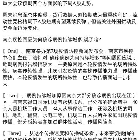
重大会议预期四个方面影响下周A股走势。
周末消息面总体偏暖，货币数据大超预期成为最重磅利好，流
动性宽松格局下A股短期有望延续反弹，但需关注外围扰动及
资金面边际变化。
南京疾控回应为何确诊病例持续增多,说了啥?
〖One〗、南京举办第7场疫情防控新闻发布会，南京市疾控
中心副主任丁洁针对“确诊病例为何持续增多”等问题回应说，
近期病例报告增幅较大，主要原因是本轮疫情发生的场所特殊
性、病毒传染性强。此次引发疫情的毒株传播能力强，传播速
度快。本轮疫情发生的场所特殊性，也导致传播面进一步扩
大。
〖Two〗、病例持续增加原因南京大部分确诊病例出现在江宁
区，与南京禄口国际机场有密切联系。已公布的确诊者中，40
余人是机场工作人员，34人从事保洁工作，还涉及机场的司
机、地勤、辅警、水电工等。机场工作人员所在家庭出现疫情
传播，部分感染者参加过群体性活动，传播风险高。
〖Three〗、从这个传播速度和传播链条看，未来密切接触的
人群也许还会增多。感染的场地比较密集这次是在机场的排查