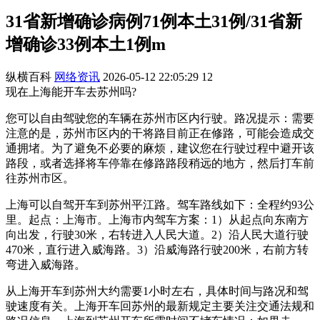
31省新增确诊病例71例本土31例/31省新
增确诊33例本土1例m
纵横百科
网络资讯
2026-05-12 22:05:29
12
现在上海能开车去苏州吗?
您可以自由驾驶您的车辆在苏州市区内行驶。路况提示：需要
注意的是，苏州市区内的干将路目前正在修路，可能会造成交
通拥堵。为了避免不必要的麻烦，建议您在行驶过程中避开该
路段，或者选择将车停靠在修路路段稍远的地方，然后打车前
往苏州市区。
上海可以自驾开车到苏州平江路。驾车路线如下：全程约93公
里。起点：上海市。上海市内驾车方案：1）从起点向东南方
向出发，行驶30米，右转进入人民大道。2）沿人民大道行驶
470米，直行进入威海路。3）沿威海路行驶200米，右前方转
弯进入威海路。
从上海开车到苏州大约需要1小时左右，具体时间与路况和驾
驶速度有关。上海开车回苏州的最新规定主要关注交通法规和