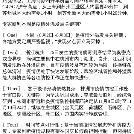
路况信息。上海到苏州开车所需时间不堵车情况：如果走
G42/G2沪宁高速，从上海到苏州工业区大约需要45分钟，到
苏州城区大约需要1小时，到苏州新区大约需要1小时20分钟。
专家研判本周是疫情外溢发展关键期?
〖One〗、本周（8月2日~8月8日）是疫情外溢发展关键期，
各地方要定期严密监视，“发现火点要立马灭掉”。
〖Two〗、浙江杭州：26日发生的疫情病毒测序结果为奥密克
戎变异株，病例主要集中在杭州市内，湖北、贵州、江西和河
南发现散在外溢病例，目前疫情波及范围较为局限，传播链条
总体清晰，疫情仍处于快速发展阶段，风险区域管控和外溢风
险人群协查等各项防控工作正在加快进行。
〖Three〗、鉴于疫情形势依然复杂，株洲市疫情防控工作处
于窗口期、关键期，为坚决巩固成果，夺取最后胜利，经综合
研判，株洲市新冠肺炎疫情防控指挥部决定从11月8日0时至11
月10日24时，继续在主城区（含天元区、荷塘区、石峰区、芦
淞区、株洲经开区、渌口区）范围内实行静默管理。
〖Four〗、时间节点可行性：基于当前疫情发展态势和防控力
度，专家判断疫情规模有望在国庆长假前得到控制，但需持续