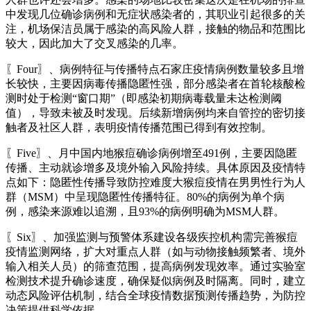
中发现几位确诊病例和无症状感染者的，其职业引起很多的关
注，机场保洁员属于感染的高风险人群，接触的物品和范围比
较大，因此加大了交叉感染的几率。
〖Four〗、病例特征与传播特点石家庄疫情病例数量较多且增
长较快，主要因病毒传播隐匿性强，部分感染者在首轮核酸检
测时处于检测“窗口期”（即感染初期病毒载量未达检测阈
值），导致未被及时发现。后续新增病例均来自管控的密切接
触者及社区人群，表明疫情传播范围已得到有效控制。
〖Five〗、月中国内地猴痘确诊病例增至491例，主要因隐匿
传播、主动就诊增多及境外输入风险持续。具体原因及疫情特
点如下：隐匿性传播导致防控难度大猴痘疫情在男男性行为人
群（MSM）中呈现隐匿性传播特征。80%的病例为单个病
例，感染来源难以追溯，且93%的病例明确为MSM人群。
〖Six〗、加强监测与预警体系建设各级疾控机构需完善猴痘
疫情监测网络，扩大对重点人群（如与动物接触频繁者、境外
输入相关人员）的筛查范围，提高病例发现效率。通过实验室
检测技术提升确诊速度，确保疑似病例及时隔离。同时，建立
动态风险评估机制，结合全球疫情数据预测传播趋势，为防控
决策提供科学依据。