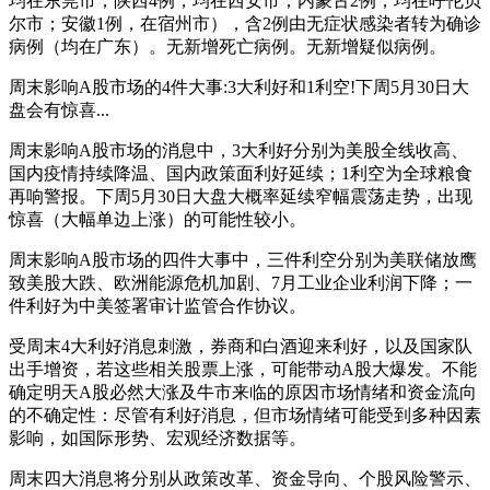
均在东莞市；陕西4例，均在西安市；内蒙古2例，均在呼伦贝
尔市；安徽1例，在宿州市），含2例由无症状感染者转为确诊
病例（均在广东）。无新增死亡病例。无新增疑似病例。
周末影响A股市场的4件大事:3大利好和1利空!下周5月30日大
盘会有惊喜...
周末影响A股市场的消息中，3大利好分别为美股全线收高、
国内疫情持续降温、国内政策面利好延续；1利空为全球粮食
再响警报。下周5月30日大盘大概率延续窄幅震荡走势，出现
惊喜（大幅单边上涨）的可能性较小。
周末影响A股市场的四件大事中，三件利空分别为美联储放鹰
致美股大跌、欧洲能源危机加剧、7月工业企业利润下降；一
件利好为中美签署审计监管合作协议。
受周末4大利好消息刺激，券商和白酒迎来利好，以及国家队
出手增资，若这些相关股票上涨，可能带动A股大爆发。不能
确定明天A股必然大涨及牛市来临的原因市场情绪和资金流向
的不确定性：尽管有利好消息，但市场情绪可能受到多种因素
影响，如国际形势、宏观经济数据等。
周末四大消息将分别从政策改革、资金导向、个股风险警示、