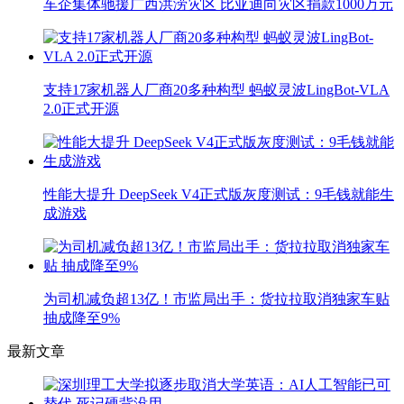
车企集体驰援广西洪涝灾区 比亚迪向灾区捐款1000万元
支持17家机器人厂商20多种构型 蚂蚁灵波LingBot-VLA
2.0正式开源
性能大提升 DeepSeek V4正式版灰度测试：9毛钱就能生
成游戏
为司机减负超13亿！市监局出手：货拉拉取消独家车贴
抽成降至9%
最新文章