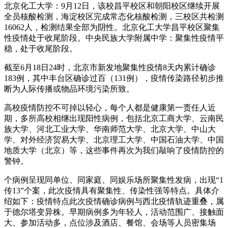
北京化工大学：9月12日，该校昌平校区和朝阳校区继续开展
全员核酸检测，海淀校区完成常态化核酸检测，三校区共检测
16062人，检测结果全部为阴性。北京化工大学昌平校区聚集
性疫情处于收尾阶段。中央民族大学附属中学：聚集性疫情平
稳，处于收尾阶段。
截至6月18日24时，北京市新发地聚集性疫情8天内累计确诊
183例，其中丰台区确诊过百（131例），疫情传染路径初步推
断为人际传播或物品环境污染所致。
高校疫情防控不可掉以轻心，每个人都是健康第一责任人近
期，多所高校相继出现阳性病例，包括北京工商大学、云南民
族大学、河北工业大学、华南师范大学、北京大学、中山大
学、对外经济贸易大学、北京理工大学、中国石油大学、中国
地质大学（北京）等，这些事件再次为我们敲响了疫情防控的
警钟。
个病例呈现同单位、同家庭、同娱乐场所聚集性发病，出现“1
传13”个案，此次疫情具有聚集性、传染性强等特点。具体介
绍如下：疫情特点此次疫情确诊病例与西北疫情轨迹重叠，属
于德尔塔变异株。早期病例多为年轻人，活动范围广、接触面
大、参加活动多，点位涉及酒店、餐馆、会场等人员密集场