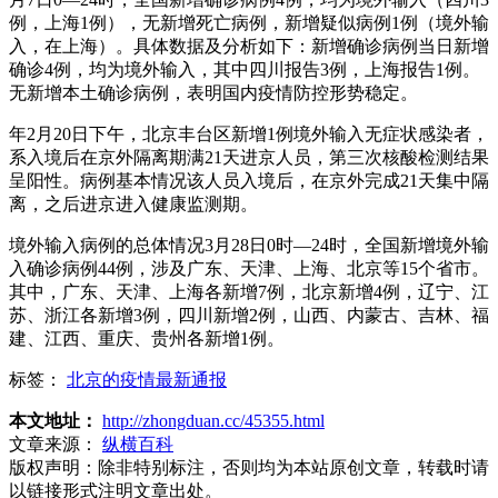
例，上海1例），无新增死亡病例，新增疑似病例1例（境外输
入，在上海）。具体数据及分析如下：新增确诊病例当日新增
确诊4例，均为境外输入，其中四川报告3例，上海报告1例。
无新增本土确诊病例，表明国内疫情防控形势稳定。
年2月20日下午，北京丰台区新增1例境外输入无症状感染者，
系入境后在京外隔离期满21天进京人员，第三次核酸检测结果
呈阳性。病例基本情况该人员入境后，在京外完成21天集中隔
离，之后进京进入健康监测期。
境外输入病例的总体情况3月28日0时—24时，全国新增境外输
入确诊病例44例，涉及广东、天津、上海、北京等15个省市。
其中，广东、天津、上海各新增7例，北京新增4例，辽宁、江
苏、浙江各新增3例，四川新增2例，山西、内蒙古、吉林、福
建、江西、重庆、贵州各新增1例。
标签：
北京的疫情最新通报
本文地址：
http://zhongduan.cc/45355.html
文章来源：
纵横百科
版权声明：
除非特别标注，否则均为本站原创文章，转载时请
以链接形式注明文章出处。