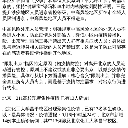
单位所在街道（乡镇）和单位人员原则上不允许出京，确需出
京的，须持“健康宝”绿码和48小时内核酸检测阴性证明。三是
提升涉疫地区人员进京管控等级。中高风险地区所在市全域人
员限制进京，中高风险地区人员不得进京。
中高风险外来人员管理：明确规定中高风险地区的外来人员不
得进入小区，防止疫情从外部输入，降低小区内疫情传播风
险。出京管理措施三类严禁出京人群有相关症状人员：身体出
现与新冠肺炎相关症状的人员严禁出京，这是为了防止可能存
在的感染者将疫情传播到其他地区。
“限制出京”指因特定原因（如疫情防控）对离开北京的人员流
动进行管控，原则上不建议或禁止非必要出京，以减少疫情传
播风险。具体可从以下方面理解：核心含义“限制出京”并非完
全禁止所有人员离京，而是基于疫情防控需求，对出京行为进
行约束。
北京一211高校现聚集性疫情,已有13人确诊!
北京化工大学昌平校区出现聚集性疫情，已有13名学生确诊。
以下是具体情况：疫情通报：9月6日0时至24时，北京市新增
14例本土确诊病例，其中13例涉及北京化工大学昌平校区。